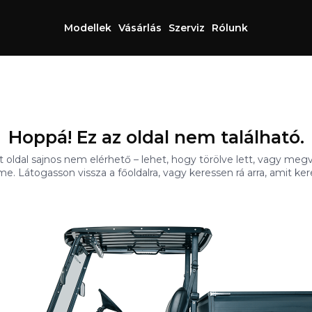
Modellek
Vásárlás
Szerviz
Rólunk
Hoppá! Ez az oldal nem található.
t oldal sajnos nem elérhető – lehet, hogy törölve lett, vagy megv
me. Látogasson vissza a főoldalra, vagy keressen rá arra, amit ker