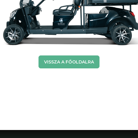
VISSZA A FŐOLDALRA